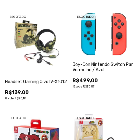
ESGOTADO
ESGOTADO
Joy-Con Nintendo Switch Par
Vermelho / Azul
R$499,00
Headset Gaming Oivo IV-X1012
12
x
de
R$50,57
R$139,00
8
x
de
R$20,19
ESGOTADO
ESGOTADO