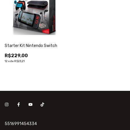
Starter Kit Nintendo Switch
R$229,00
12
x
de
R$23,21
5516991454334