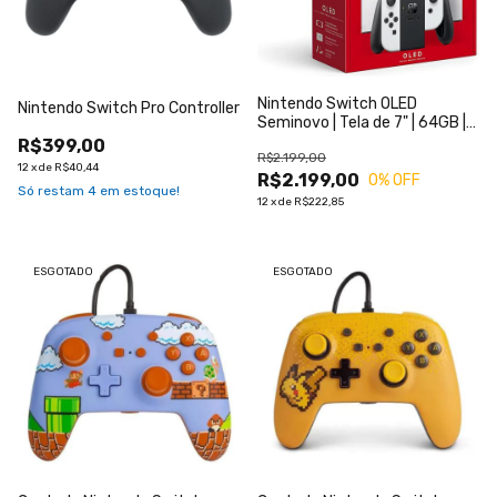
Nintendo Switch OLED
Nintendo Switch Pro Controller
Seminovo | Tela de 7" | 64GB |
Garantia 8 Meses
R$399,00
R$2.199,00
12
x
de
R$40,44
R$2.199,00
0
% OFF
Só restam
4
em estoque!
12
x
de
R$222,85
ESGOTADO
ESGOTADO