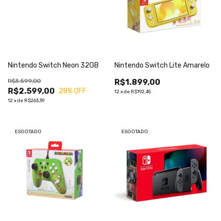
Nintendo Switch Neon 32GB
Nintendo Switch Lite Amarelo
R$3.599,00
R$1.899,00
R$2.599,00
28
% OFF
12
x
de
R$192,45
12
x
de
R$263,39
ESGOTADO
ESGOTADO