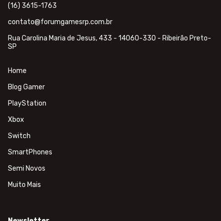
(16) 3615-1763
contato@forumgamesrp.com.br
Rua Carolina Maria de Jesus, 433 - 14060-330 - Ribeirão Preto-
SP
Home
Blog Gamer
PlayStation
Xbox
Switch
SmartPhones
Semi Novos
Muito Mais
Newsletter