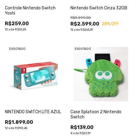
Controle Nintendo Switch
Nintendo Switch Cinza 32GB
Yoshi
R$3.599,00
R$259,00
R$2.599,00
28
% OFF
12
x
de
R$26,25
12
x
de
R$263,39
ESGOTADO
ESGOTADO
NINTENDO SWITCH LITE AZUL
Case Splatoon 2 Nintendo
Switch
R$1.899,00
R$139,00
12
x
de
R$192,45
8
x
de
R$20,19