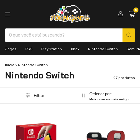
0
Jogos
PS5
PlayStation
Xbox
Nintendo Switch
Semi N
Início
>
Nintendo Switch
Nintendo Switch
27 produtos
Ordenar por:
Filtrar
Mais novo ao mais antigo