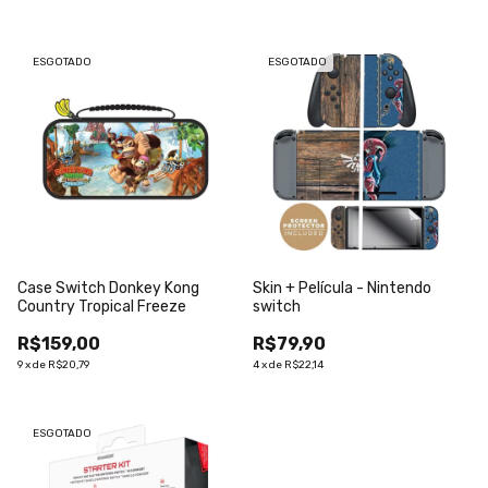
ESGOTADO
ESGOTADO
Case Switch Donkey Kong
Skin + Película - Nintendo
Country Tropical Freeze
switch
R$159,00
R$79,90
9
x
de
R$20,79
4
x
de
R$22,14
ESGOTADO