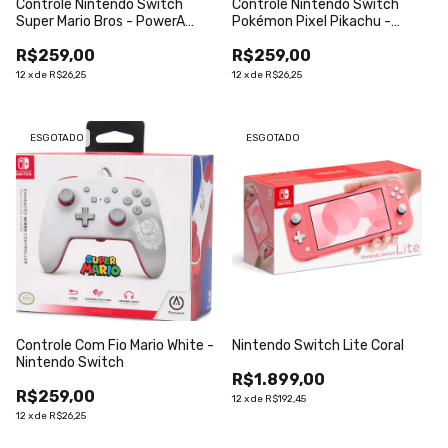
Controle Nintendo Switch
Controle Nintendo Switch
Super Mario Bros - PowerA
Pokémon Pixel Pikachu -
Com Fio
PowerA Com Fio
R$259,00
R$259,00
12
x
de
R$26,25
12
x
de
R$26,25
ESGOTADO
ESGOTADO
Controle Com Fio Mario White -
Nintendo Switch Lite Coral
Nintendo Switch
R$1.899,00
R$259,00
12
x
de
R$192,45
12
x
de
R$26,25