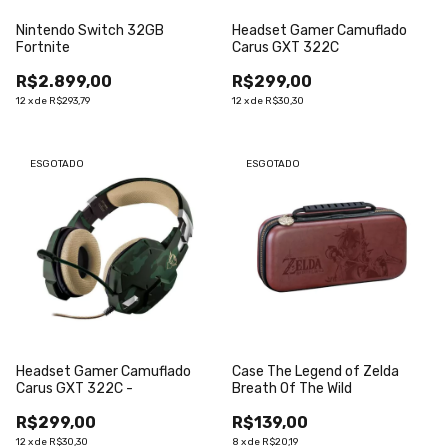
Nintendo Switch 32GB
Headset Gamer Camuflado
Fortnite
Carus GXT 322C
R$2.899,00
R$299,00
12
x
de
R$293,79
12
x
de
R$30,30
ESGOTADO
ESGOTADO
Headset Gamer Camuflado
Case The Legend of Zelda
Carus GXT 322C -
Breath Of The Wild
R$299,00
R$139,00
12
x
de
R$30,30
8
x
de
R$20,19