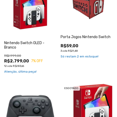
Porta Jogos Nintendo Switch
Nintendo Switch OLED -
R$59,00
Branco
3
x
de
R$21,48
R$2.999,00
Só restam
2
em estoque!
R$2.799,00
7
% OFF
12
x
de
R$283,66
Atenção, última peça!
ESGOTADO