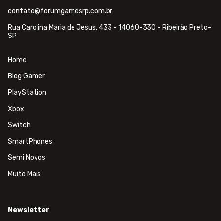
contato@forumgamesrp.com.br
Rua Carolina Maria de Jesus, 433 - 14060-330 - Ribeirão Preto-
SP
Home
Blog Gamer
PlayStation
Xbox
Switch
SmartPhones
Semi Novos
Muito Mais
Newsletter