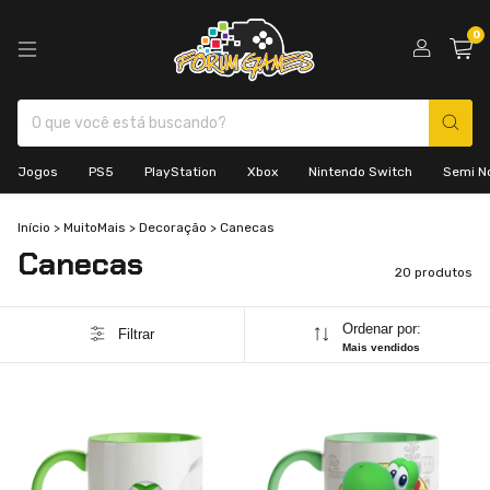
0
Jogos
PS5
PlayStation
Xbox
Nintendo Switch
Semi N
Início
>
MuitoMais
>
Decoração
>
Canecas
Canecas
20 produtos
Ordenar por:
Filtrar
Mais vendidos