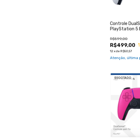
Controle Dual
PlayStation 5
R$599,00
R$499,00
12
x
de
R$50,57
Atenção, última 
ESGOTADO