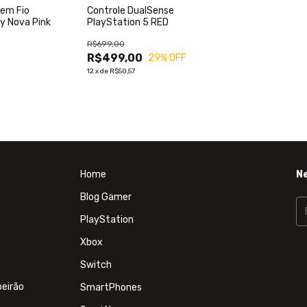
Controle DualSense
sem Fio
PlayStation 5 RED
y Nova Pink
R$699,00
R$499,00
29
% OFF
12
x
de
R$50,57
Home
N
Blog Gamer
PlayStation
Xbox
Switch
beirão
SmartPhones