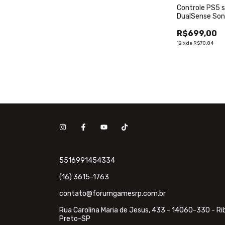
Controle PS5 
DualSense Son
R$699,00
12
x
de
R$70,84
5516991454334
(16) 3615-1763
contato@forumgamesrp.com.br
Rua Carolina Maria de Jesus, 433 - 14060-330 - Ri
Preto-SP