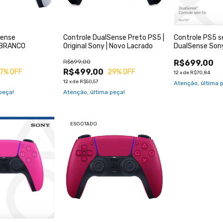
Sense
Controle DualSense Preto PS5 |
Controle PS5 s
 BRANCO
Original Sony | Novo Lacrado
DualSense Sony
R$699,00
R$699,00
R$499,00
17
% OFF
29
% OFF
12
x
de
R$70,84
12
x
de
R$50,57
Atenção, última 
peça!
Atenção, última peça!
ESGOTADO