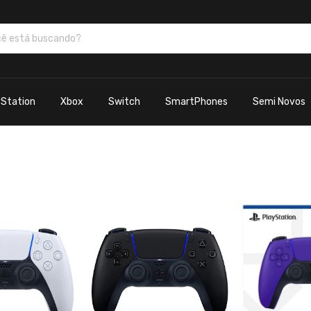
yStation
Xbox
Switch
SmartPhones
Semi Novos