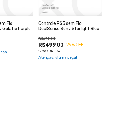
em Fio
Controle PS5 sem Fio
 Galatic Purple
DualSense Sony Starlight Blue
R$699,00
R$499,00
29
% OFF
12
x
de
R$50,57
peça!
Atenção, última peça!