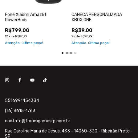
Fone Xiaomi Amazfit
CANECA PERSONALIZADA
PowerBuds
XBOX ONE
R$799,00
R$39,00
12
x
de
R$80,97
2
x
de
R$20,99
Atenção, última peça!
Atenção, última peça!
5516991454334
(16) 3615-1763
contato@forumgamesrp.com.br
Rua Carolina Maria de Jesus, 433 - 14060-330 - Ribeirão Preto-
SP