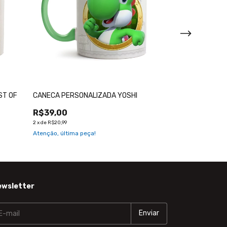
ST OF
CANECA PERSONALIZADA YOSHI
CANECA PERSO
R$39,00
R$39,00
2
x
de
R$20,99
2
x
de
R$20,99
Atenção, última peça!
ewsletter