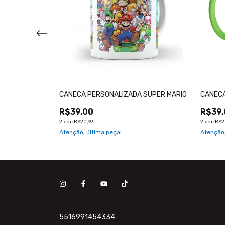
 PLAY
CANECA PERSONALIZADA SUPER MARIO
CANECA
R$39,00
R$39,
2
x
de
R$20,99
2
x
de
R$2
Atenção, última peça!
Atenção,
5516991454334