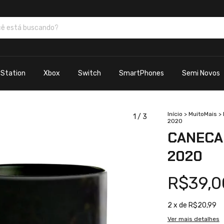
yStation
Xbox
Switch
SmartPhones
Semi Novos
Início
>
MuitoMais
>
1
/
3
2020
CANECA
2020
R$39,0
2
x de
R$20,99
Ver mais detalhes