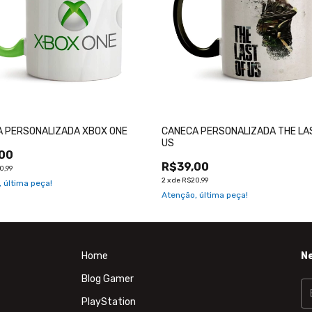
 PERSONALIZADA XBOX ONE
CANECA PERSONALIZADA THE LA
US
00
R$39,00
0,99
2
x
de
R$20,99
 última peça!
Atenção, última peça!
Home
N
Blog Gamer
PlayStation