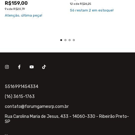
R$159,00
12
x
de
R$26,25
9
x
de
R$20,79
Só restam
2
em estoque!
Atenção, última peça!
5516991454334
(16) 3615-1763
contato@forumgamesrp.com.br
Rua Carolina Maria de Jesus, 433 - 14060-330 - Ribeirão Preto-
SP