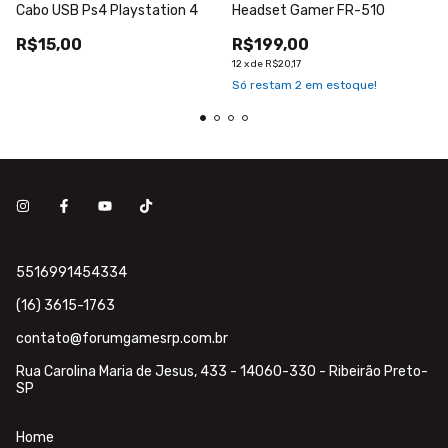
Cabo USB Ps4 Playstation 4
Headset Gamer FR-510
R$15,00
R$199,00
12
x
de
R$20,17
Só restam
2
em estoque!
5516991454334
(16) 3615-1763
contato@forumgamesrp.com.br
Rua Carolina Maria de Jesus, 433 - 14060-330 - Ribeirão Preto-
SP
Home