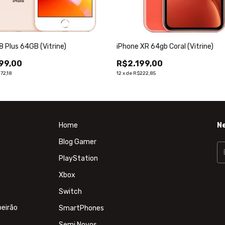
8 Plus 64GB (Vitrine)
iPhone XR 64gb Coral (Vitrine)
99,00
R$2.199,00
72,18
12
x
de
R$222,85
Home
N
Blog Gamer
PlayStation
Xbox
Switch
beirão
SmartPhones
Semi Novos