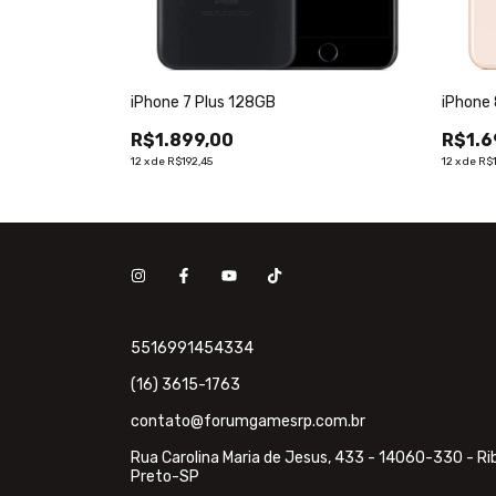
anco 6,1” 12MP -
iPhone 7 Plus 128GB
iPhone 
R$1.899,00
R$1.6
12
x
de
R$192,45
12
x
de
R$1
5516991454334
(16) 3615-1763
contato@forumgamesrp.com.br
Rua Carolina Maria de Jesus, 433 - 14060-330 - Ri
Preto-SP