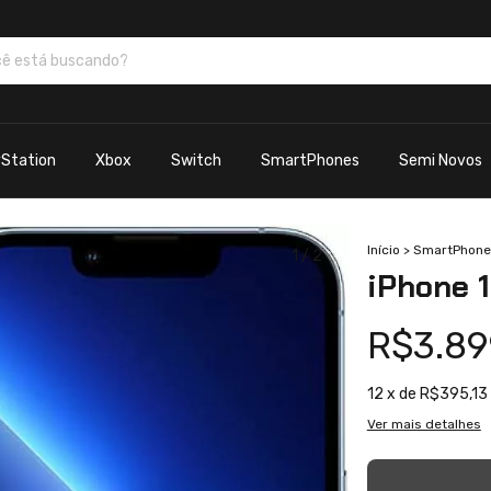
yStation
Xbox
Switch
SmartPhones
Semi Novos
Início
>
SmartPhone
1
/
2
iPhone 1
R$3.89
12
x de
R$395,13
Ver mais detalhes