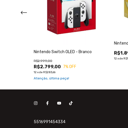
ição Pokemon
Nintend
Nintendo Switch OLED - Branco
R$1.8
12
x
de
R$1
R$2.999,00
R$2.799,00
7
% OFF
12
x
de
R$283,66
Atenção, última peça!
5516991454334