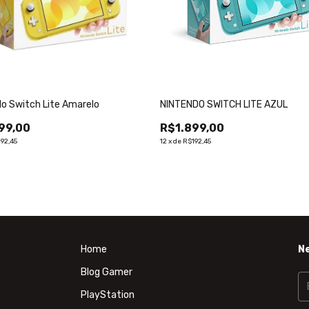
o Switch Lite Amarelo
NINTENDO SWITCH LITE AZUL
99,00
R$1.899,00
92,45
12
x
de
R$192,45
Home
N
Blog Gamer
PlayStation