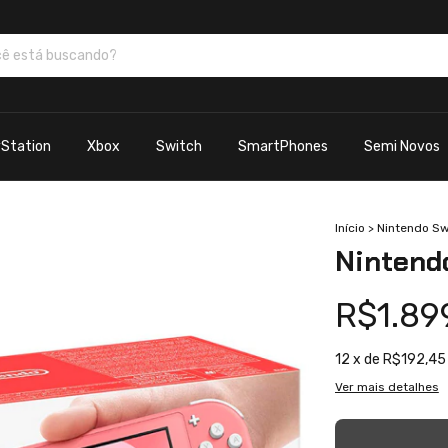
yStation
Xbox
Switch
SmartPhones
Semi Novos
Início
>
Nintendo Sw
Nintendo
R$1.89
12
x de
R$192,45
Ver mais detalhes