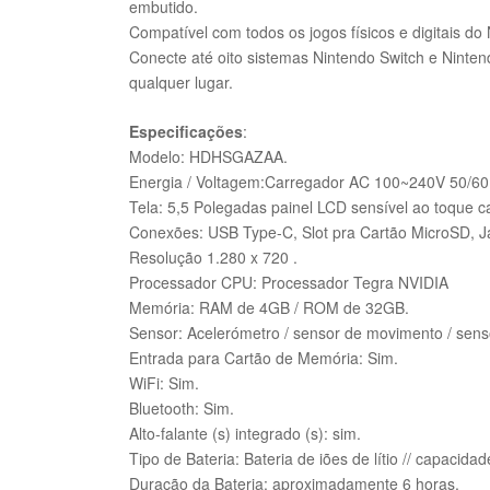
embutido.
Compatível com todos os jogos físicos e digitais do
Conecte até oito sistemas Nintendo Switch e Nintend
qualquer lugar.
Especificações
:
Modelo: HDHSGAZAA.
Energia / Voltagem:Carregador AC 100~240V 50/60H
Tela: 5,5 Polegadas painel LCD sensível ao toque ca
Conexões: USB Type-C, Slot pra Cartão MicroSD, 
Resolução 1.280 x 720 .
Processador CPU: Processador Tegra NVIDIA
Memória: RAM de 4GB / ROM de 32GB.
Sensor: Acelerómetro / sensor de movimento / sens
Entrada para Cartão de Memória: Sim.
WiFi: Sim.
Bluetooth: Sim.
Alto-falante (s) integrado (s): sim.
Tipo de Bateria: Bateria de iões de lítio // capacid
Duração da Bateria: aproximadamente 6 horas.