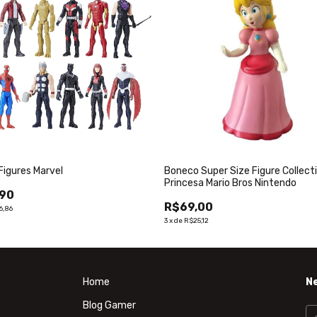
Figures Marvel
Boneco Super Size Figure Collect
Princesa Mario Bros Nintendo
,90
R$69,00
6,86
3
x
de
R$25,12
Home
N
Blog Gamer