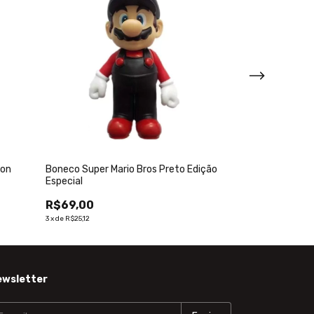
ion
Boneco Super Mario Bros Preto Edição
Boneco em Vini
Especial
Size Figure Coll
R$69,00
R$69,00
3
x
de
R$25,12
3
x
de
R$25,12
ewsletter