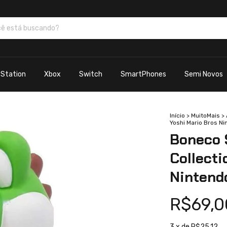
yStation
Xbox
Switch
SmartPhones
Semi Novos
Início
>
MuitoMais
>
Yoshi Mario Bros N
Boneco 
Collecti
Nintend
R$69,0
3
x de
R$25,12