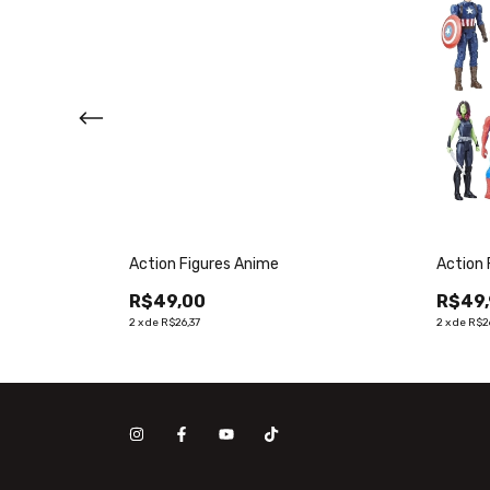
oneco Action
Action Figures Anime
Action 
R$49,00
R$49
2
x
de
R$26,37
2
x
de
R$2