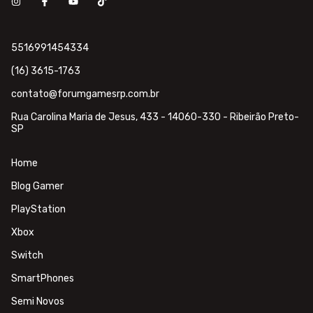
5516991454334
(16) 3615-1763
contato@forumgamesrp.com.br
Rua Carolina Maria de Jesus, 433 - 14060-330 - Ribeirão Preto-
SP
Home
Blog Gamer
PlayStation
Xbox
Switch
SmartPhones
Semi Novos