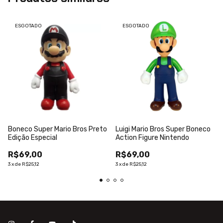
ESGOTADO
ESGOTADO
Boneco Super Mario Bros Preto
Luigi Mario Bros Super Boneco
Edição Especial
Action Figure Nintendo
R$69,00
R$69,00
3
x
de
R$25,12
3
x
de
R$25,12