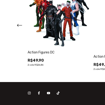
Action Figures DC
 Collection
Action 
R$49,90
R$49
2
x
de
R$26,86
2
x
de
R$2