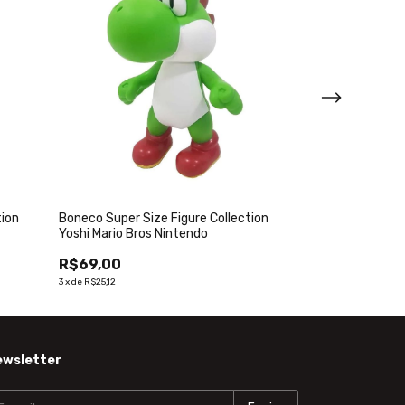
tion
Boneco Super Size Figure Collection
Boneco Super M
Yoshi Mario Bros Nintendo
Especial
R$69,00
R$69,00
3
x
de
R$25,12
3
x
de
R$25,12
ewsletter