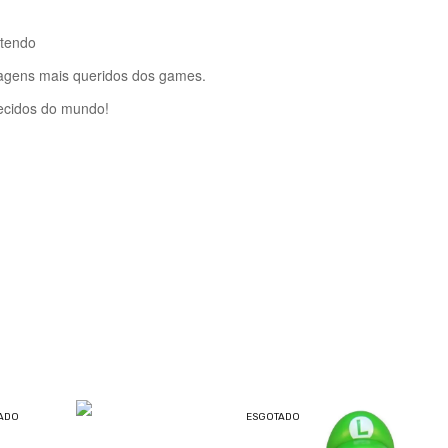
ntendo
agens mais queridos dos games.
ecidos do mundo!
ADO
ESGOTADO