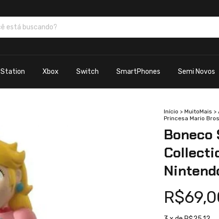
yStation
Xbox
Switch
SmartPhones
Semi Novos
Início
>
MuitoMais
>
Princesa Mario Bro
Boneco 
Collecti
Nintend
R$69,0
3
x de
R$25,12