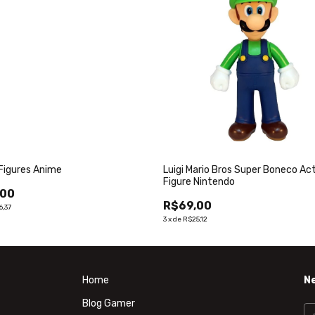
Figures Anime
Luigi Mario Bros Super Boneco Ac
Figure Nintendo
,00
R$69,00
6,37
3
x
de
R$25,12
Home
N
Blog Gamer