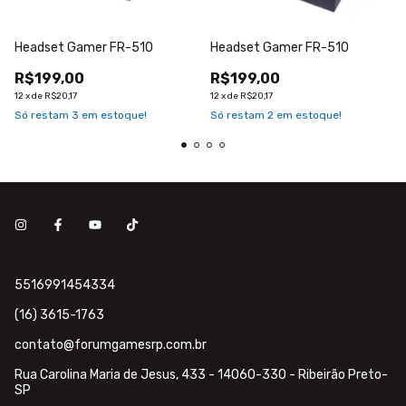
Headset Gamer FR-510
Headset Gamer FR-510
R$199,00
R$199,00
12
x
de
R$20,17
12
x
de
R$20,17
Só restam
3
em estoque!
Só restam
2
em estoque!
5516991454334
(16) 3615-1763
contato@forumgamesrp.com.br
Rua Carolina Maria de Jesus, 433 - 14060-330 - Ribeirão Preto-
SP