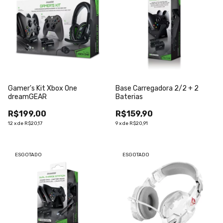
Gamer's Kit Xbox One
Base Carregadora 2/2 + 2
dreamGEAR
Baterias
R$199,00
R$159,90
12
x
de
R$20,17
9
x
de
R$20,91
ESGOTADO
ESGOTADO