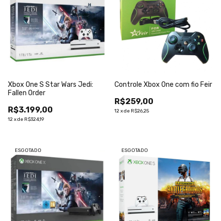
Xbox One S Star Wars Jedi:
Controle Xbox One com fio Feir
Fallen Order
R$259,00
R$3.199,00
12
x
de
R$26,25
12
x
de
R$324,19
ESGOTADO
ESGOTADO