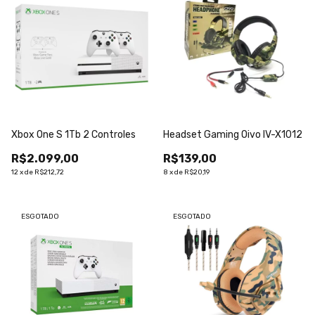
Xbox One S 1Tb 2 Controles
Headset Gaming Oivo IV-X1012
R$2.099,00
R$139,00
12
x
de
R$212,72
8
x
de
R$20,19
ESGOTADO
ESGOTADO