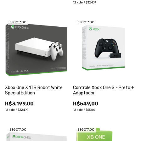
12
x
de
R$324,19
ESGOTADO
ESGOTADO
Xbox One X 1TB Robot White
Controle Xbox One S - Preto +
Special Edition
Adaptador
R$3.199,00
R$549,00
12
x
de
R$324,19
12
x
de
R$55,64
ESGOTADO
ESGOTADO