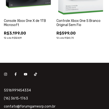
Console Xbox One X de 1TB
Controle Xbox One S Branco
Microsoft
Original Sem Fio
R$3.199,00
R$599,00
12
x
de
R$324,19
12
x
de
R$60,70
5516991454334
(16) 3615-1763
contato@forumgamesrp.com.br