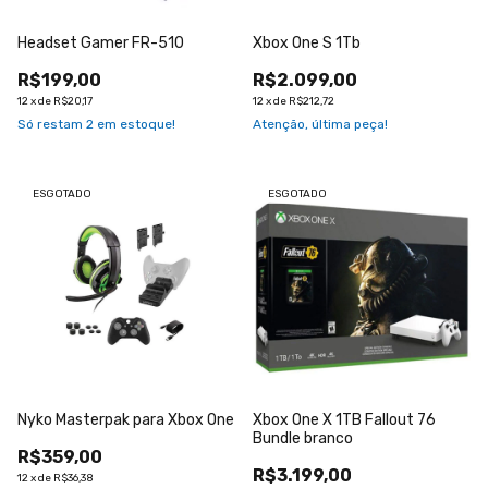
Headset Gamer FR-510
Xbox One S 1Tb
R$199,00
R$2.099,00
12
x
de
R$20,17
12
x
de
R$212,72
Só restam
2
em estoque!
Atenção, última peça!
ESGOTADO
ESGOTADO
Nyko Masterpak para Xbox One
Xbox One X 1TB Fallout 76
Bundle branco
R$359,00
R$3.199,00
12
x
de
R$36,38