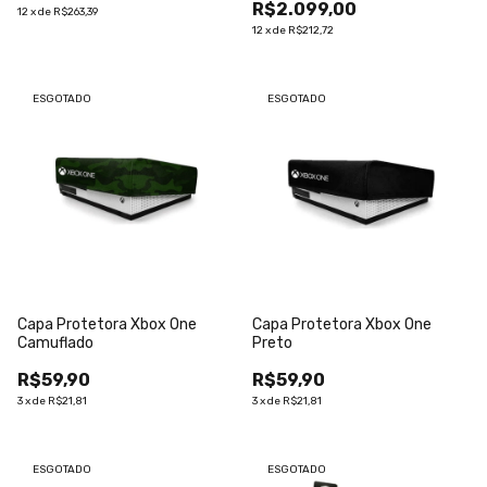
R$2.099,00
12
x
de
R$263,39
12
x
de
R$212,72
ESGOTADO
ESGOTADO
Capa Protetora Xbox One
Capa Protetora Xbox One
Camuflado
Preto
R$59,90
R$59,90
3
x
de
R$21,81
3
x
de
R$21,81
ESGOTADO
ESGOTADO