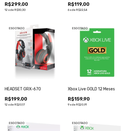
R$299,00
R$119,00
12
x
de
R$30,30
6
x
de
R$22,54
ESGOTADO
ESGOTADO
HEADSET GRX-670
Xbox Live GOLD 12 Meses
R$199,00
R$159,90
12
x
de
R$20,17
9
x
de
R$20,91
ESGOTADO
ESGOTADO