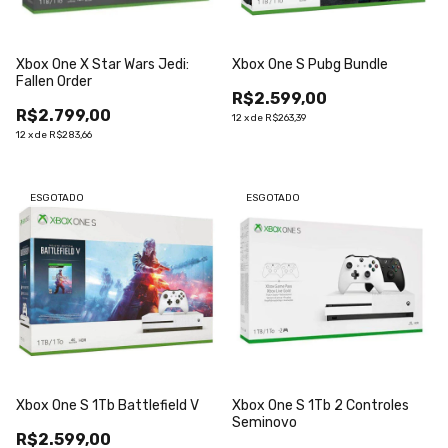
Xbox One X Star Wars Jedi:
Xbox One S Pubg Bundle
Fallen Order
R$2.599,00
R$2.799,00
12
x
de
R$263,39
12
x
de
R$283,66
ESGOTADO
ESGOTADO
Xbox One S 1Tb Battlefield V
Xbox One S 1Tb 2 Controles
Seminovo
R$2.599,00