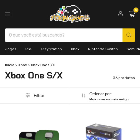
0
Jogos
PS5
PlayStation
Xbox
Nintendo Switch
Semi N
Início
>
Xbox
>
Xbox One S/X
Xbox One S/X
36 produtos
Ordenar por:
Filtrar
Mais novo ao mais antigo