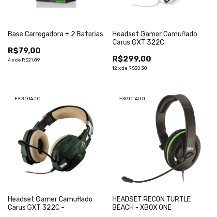
Base Carregadora + 2 Baterias
Headset Gamer Camuflado
Carus GXT 322C
R$79,00
R$299,00
4
x
de
R$21,89
12
x
de
R$30,30
ESGOTADO
ESGOTADO
Headset Gamer Camuflado
HEADSET RECON TURTLE
Carus GXT 322C -
BEACH - XBOX ONE