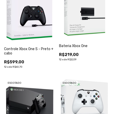
Bateria Xbox One
Controle Xbox One S - Preto +
cabo
R$219,00
12
x
de
R$22,19
R$599,00
12
x
de
R$60,70
ESGOTADO
ESGOTADO