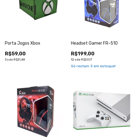
Porta Jogos Xbox
Headset Gamer FR-510
R$59,00
R$199,00
3
x
de
R$21,48
12
x
de
R$20,17
Só restam
3
em estoque!